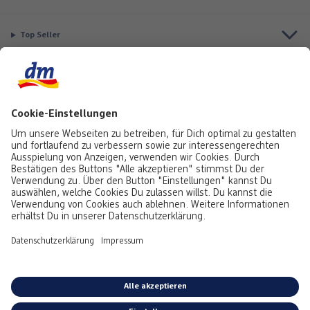
Top Seller
Aktuell besonders beliebt
Service & Auftragsstatus
Informationen
Rufe uns gerne an:
0441 18131903
Montag bis Samstag: 8:00 – 20:00 Uhr,
Sonntag: 10:00 - 18:00 Uhr
Du kannst uns auch über unser
Kontaktformular
oder per E-Mail erreichen:
service@foto.dm.de
Deutschland
-
Österreich
Emojis von
Emojitwo
(ehemals
Emojione
), lizenziert unter
CC-BY 4.0.