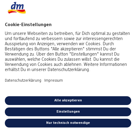
dm Foto App
Entdecke und gestalte Fotoprodukte jederzeit und überall
Nutzen Deine gespeicherten Fotos auf Deinem Smartphone
oder Tablet
Dank intuitiver Bedienung schnell und einfach bestellen
App herunterladen
FAQ
*Alle Preise inkl. MwSt. zzgl. Versandkosten bei Postversand gem.
Preisliste.
Kostenloser Versand in Deinen dm-Markt.
Wie lange sind die Lieferzeiten bei dem CEWE
AGB
|
Datenschutz
|
Impressum
|
Vertrag widerrufen