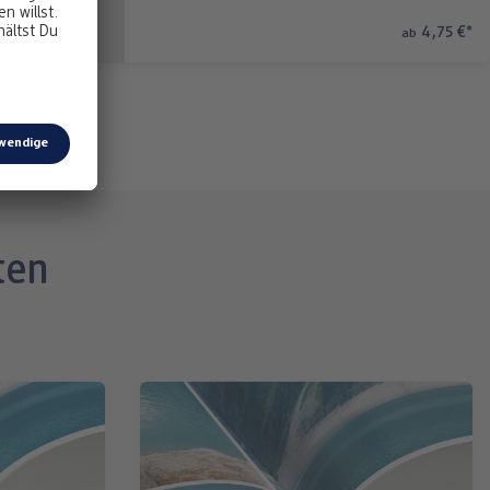
4,75 €
*
ab
ten