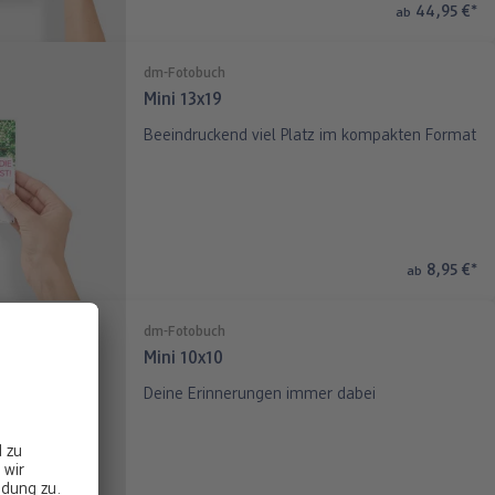
44,95 €
*
ab
dm-Fotobuch
Mini 13x19
Beeindruckend viel Platz im kompakten Format
8,95 €
*
ab
dm-Fotobuch
Mini 10x10
Deine Erinnerungen immer dabei