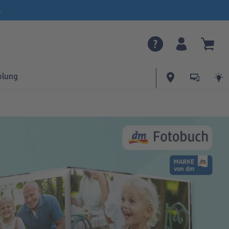
.
olung