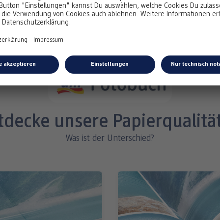
5,25 €
*
ab
tdecke unsere Papierqualitä
Was ist der Unterschied?