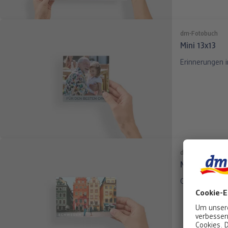
dm-Fotobuch
Mini 13x13
Erinnerungen 
dm-Fotobuch
Mini 10x15
Qualität im kl