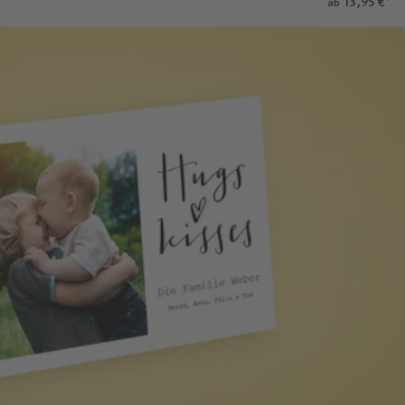
13,95 €
*
ab