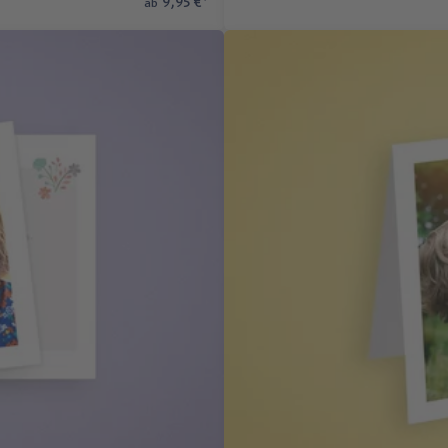
9,95 €
*
ab