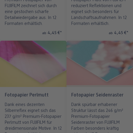
Premium-Fotopapier von
Fotopapier Matt von FUJIFILM
FUJIFILM zeichnet sich durch
reduziert Reflektionen und
eine gestochen scharfe
eignet sich besonders für
Detailwiedergabe aus. In 12
Landschaftsaufnahmen. In 12
Formaten erhältlich.
Formaten erhältlich.
4,45 €
*
4,45 €
*
ab
ab
Fotopapier Perlmutt
Fotopapier Seidenraster
Dank eines dezenten
Dank spürbar erhabener
Silberreflex eignet sich das
Struktur lässt das 246 g/m²
237 g/m² Premium-Fotopapier
Premium-Fotopapier
Perlmutt von FUJIFILM für
Seidenraster von FUJIFILM
dreidimensionale Motive. In 12
Farben besonders kräftig