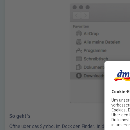
So geht's!
Öffne über das Symbol im Dock den Finder. In der linken Spa