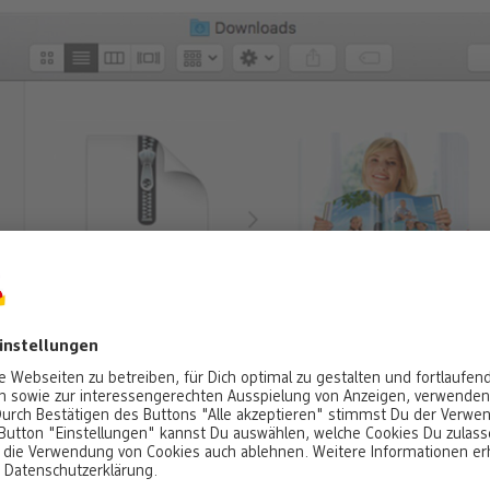
lte findest Du unter dem Eintrag „Favoriten“ den Punkt „Download