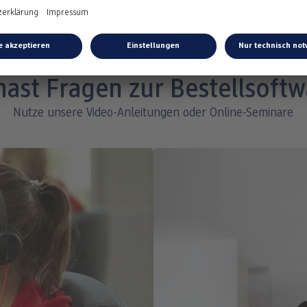
chluss kannst Du die App starten.
hast Fragen zur Bestellsoftw
Nutze unsere Video-Anleitungen oder Online-Seminare