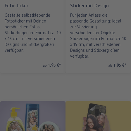
Fotos im Holzaufsteller
Gallery Print
Poster mit Design
Fotospiele
Party
Poster
Fotosticker
Sticker mit Design
Gestalte selbstklebende
Für jeden Anlass die
ang
Art Prints
Poster
Große Fotos
Handyhüllen
Einschulung
Fotoleinwand
Fotosticker mit Deinen
passende Gestaltung: Ideal
persönlichen Fotos.
zur Verzierung
bholung
Little Prints
Fotocollage
Express-Abholung
Kissen & Textilien
Alle Anlässe
Fotopaneele
Stickerbogen im Format ca. 10
verschiedenster Objekte.
x 15 cm, mit verschiedenen
Stickerbogen im Format ca. 10
Designs und Stickergrößen
x 15 cm, mit verschiedenen
Fotomagnete
hexxas
Schule & Büro
Karte konfigurieren
verfügbar.
Designs und Stickergrößen
dm-Markt
verfügbar.
Fotosticker
Poster mit Rahmen
Baby & Kind
Klappkarten
1,95 €
*
1,95 €
*
ab
ab
Fotoaufsteller mit Standfuß
Mehrteilige Bilder
Für unterwegs
Foto- & Postkarten
n
Biometrisches Passbild
Fotoleiste
Geschenkboxen
Karte mit Einsteckfoto
Analog Services
Art Prints
Einzelkarten im Direktversand
Haustier