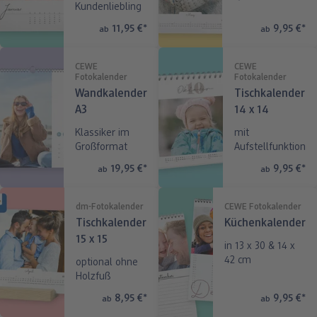
Kundenliebling
11,95 €
*
9,95 €
*
ab
ab
CEWE
CEWE
Fotokalender
Fotokalender
Wandkalender
Tischkalender
A3
14 x 14
Klassiker im
mit
Großformat
Aufstellfunktion
19,95 €
*
9,95 €
*
ab
ab
dm-Fotokalender
CEWE Fotokalender
Tischkalender
Küchenkalender
15 x 15
in 13 x 30 & 14 x
42 cm
optional ohne
Holzfuß
8,95 €
*
9,95 €
*
ab
ab