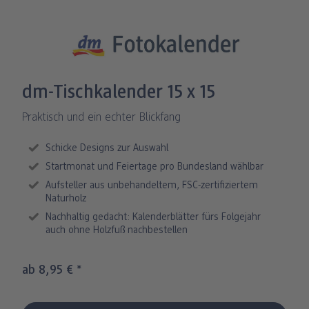
Fotos im Holzaufsteller
Gallery Print
Poster mit Design
Fotospiele
Party
Poster
ang
Art Prints
Poster
Große Fotos
Handyhüllen
Einschulung
Fotoleinwand
bholung
Little Prints
Fotocollage
Express-Abholung
Kissen & Textilien
Alle Anlässe
Fotopaneele
dm-Tischkalender 15 x 15
Fotomagnete
hexxas
Schule & Büro
Karte konfigurieren
Praktisch und ein echter Blickfang
dm-Markt
Fotosticker
Poster mit Rahmen
Baby & Kind
Klappkarten
Schicke Designs zur Auswahl
Startmonat und Feiertage pro Bundesland wählbar
Fotoaufsteller mit Standfuß
Mehrteilige Bilder
Für unterwegs
Foto- & Postkarten
Aufsteller aus unbehandeltem, FSC-zertifiziertem
n
Naturholz
Biometrisches Passbild
Fotoleiste
Geschenkboxen
Karte mit Einsteckfoto
Nachhaltig gedacht: Kalenderblätter fürs Folgejahr
auch ohne Holzfuß nachbestellen
Analog Services
Art Prints
Einzelkarten im Direktversand
ab 8,95 €
*
Haustier