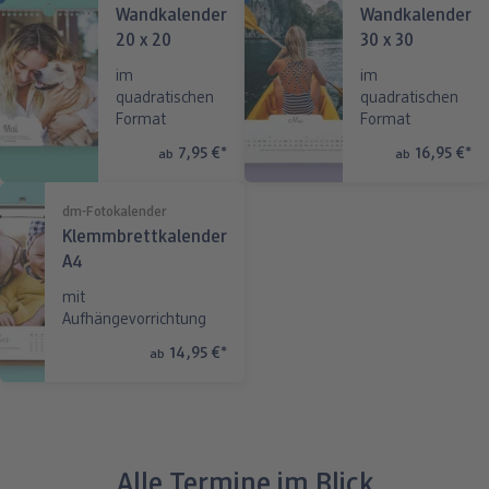
Wandkalender
Wandkalender
20 x 20
30 x 30
im
im
quadratischen
quadratischen
Format
Format
7,95 €
*
16,95 €
*
ab
ab
dm-Fotokalender
Klemmbrettkalender
A4
mit
Aufhängevorrichtung
14,95 €
*
ab
Alle Termine im Blick