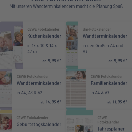
Mit unseren Wandterminkalendern macht die Planung Spaß
CEWE Fotokalender
dm-Fotokalender
Küchenkalender
Wandterminkalender
in 13 x 30 & 14 x
in den Größen A4 und
42 cm
A3
9,95 €
*
9,95 €
*
ab
ab
CEWE Fotokalender
CEWE Fotokalender
Wandterminkalender
Familienkalender
in A4, A3 & A2
in A4 & A3
14,95 €
*
11,95 €
*
ab
ab
CEWE Fotokalender
CEWE
Fotokalender
Geburtstagskalender
Jahresplaner