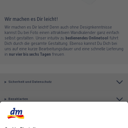
Wir machen es Dir leicht!
Wir machen es Dir leicht! Denn auch ohne Designkenntnisse
kannst Du bei Foto einen attraktiven Wandkalender ganz einfach
selbst gestalten. Unser intuitiv zu
bedienendes Onlinetool
führt
Dich durch die gesamte Gestaltung. Ebenso kannst Du Dich bei
uns auf eine kurze Bearbeitungsdauer und eine schnelle Lieferung
in
nur vier bis sechs Tagen
freuen.
Sicherheit und Datenschutz
Bezahlarten
Lieferung und Versand