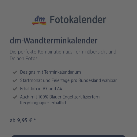
Fotos im Holzaufsteller
Gallery Print
Poster mit Design
Fotospiele
Party
Poster
ang
Art Prints
Poster
Große Fotos
Handyhüllen
Einschulung
Fotoleinwand
bholung
Little Prints
Fotocollage
Express-Abholung
Kissen & Textilien
Alle Anlässe
Fotopaneele
dm-Wandterminkalender
Fotomagnete
hexxas
Schule & Büro
Karte konfigurieren
Die perfekte Kombination aus Terminübersicht und
dm-Markt
Deinen Fotos
Fotosticker
Poster mit Rahmen
Baby & Kind
Klappkarten
Designs mit Terminkalendarium
Fotoaufsteller mit Standfuß
Mehrteilige Bilder
Für unterwegs
Foto- & Postkarten
Startmonat und Feiertage pro Bundesland wählbar
n
Erhältlich in A3 und A4
Biometrisches Passbild
Fotoleiste
Geschenkboxen
Karte mit Einsteckfoto
Auch mit 100% Blauer Engel zertifiziertem
Recyclingpapier erhältlich
Analog Services
Art Prints
Einzelkarten im Direktversand
ab 9,95 €
*
Haustier