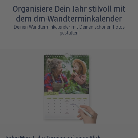
natürliche Wirkung. Das Recyclingpapier hat
Organisiere Dein Jahr stilvoll mit
eine Stärke von 250 g/m².
dem dm-Wandterminkalender
Deinen Wandterminkalender mit Deinen schönen Fotos
gestalten