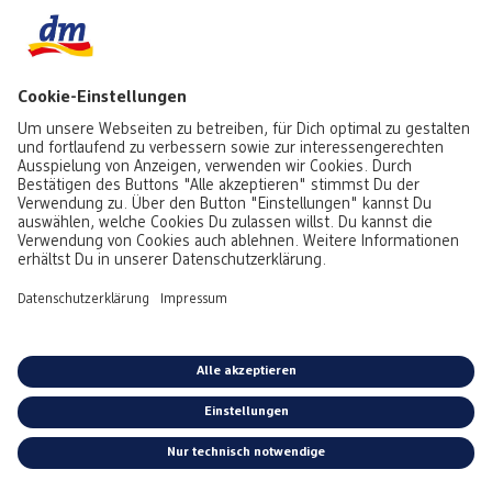
Top Seller
Aktuell besonders beliebt
Service & Auftragsstatus
Informationen
Rufe uns gerne an:
0441 18131903
Montag bis Samstag: 8:00 – 20:00 Uhr,
Sonntag: 10:00 - 18:00 Uhr
Du kannst uns auch über unser
Kontaktformular
oder per E-Mail erreichen:
service@foto.dm.de
Deutschland
-
Österreich
Emojis von
Emojitwo
(ehemals
Emojione
), lizenziert unter
CC-BY 4.0.
*Alle Preise inkl. MwSt. zzgl. Versandkosten bei Postversand gem.
Preisliste.
Kostenloser Versand in Deinen dm-Markt.
AGB
|
Datenschutz
|
Impressum
|
Vertrag widerrufen