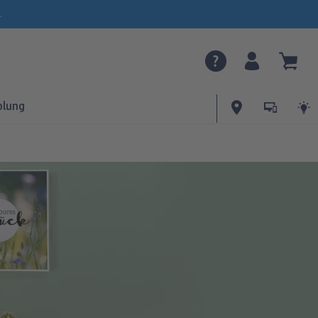
.
olung