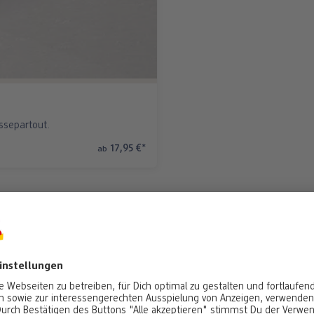
ssepartout.
17,95 €
*
ab
ngung für Premium Poster 
Garantiert eine sichere Anbringung