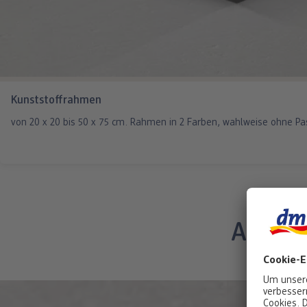
Kunststoffrahmen
von 20 x 20 bis 50 x 75 cm. Rahmen in 2 Farben, wahlweise ohne Pa
Aufhä