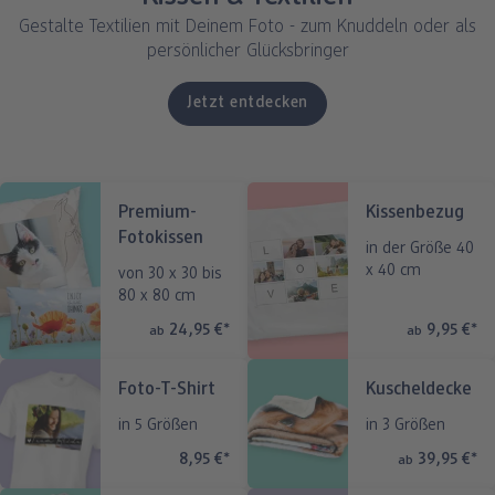
Fotos im Holzaufsteller
Gallery Print
Poster mit Design
Fotospiele
Party
Poster
Gestalte Textilien mit Deinem Foto - zum Knuddeln oder als
persönlicher Glücksbringer
ang
Art Prints
Poster
Große Fotos
Handyhüllen
Einschulung
Fotoleinwand
Jetzt entdecken
bholung
Little Prints
Fotocollage
Express-Abholung
Alle Anlässe
Fotopaneele
Kissen & Textilien
Fotomagnete
hexxas
Schule & Büro
Karte konfigurieren
dm-Markt
Premium-
Kissenbezug
Fotosticker
Poster mit Rahmen
Baby & Kind
Klappkarten
Fotokissen
in der Größe 40
x 40 cm
von 30 x 30 bis
Fotoaufsteller mit Standfuß
Mehrteilige Bilder
Für unterwegs
Foto- & Postkarten
80 x 80 cm
n
24,95 €
*
9,95 €
*
ab
ab
Biometrisches Passbild
Fotoleiste
Geschenkboxen
Karte mit Einsteckfoto
Analog Services
Art Prints
Einzelkarten im Direktversand
Foto-T-Shirt
Kuscheldecke
in 5 Größen
in 3 Größen
Haustier
8,95 €
*
39,95 €
*
ab