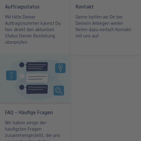
Fotos im Holzaufsteller
Gallery Print
Poster mit Design
Fotospiele
Party
Poster
Auftragsstatus
Kontakt
Mit Hilfe Deiner
Gerne helfen wir Dir bei
ang
Art Prints
Poster
Große Fotos
Handyhüllen
Einschulung
Fotoleinwand
Auftragsnummer kannst Du
Deinem Anliegen weiter.
hier direkt den aktuellen
Nimm dazu einfach Kontakt
bholung
Little Prints
Fotocollage
Express-Abholung
Kissen & Textilien
Alle Anlässe
Fotopaneele
Status Deiner Bestellung
mit uns auf.
überprüfen.
Fotomagnete
hexxas
Schule & Büro
Karte konfigurieren
dm-Markt
Fotosticker
Poster mit Rahmen
Baby & Kind
Klappkarten
Fotoaufsteller mit Standfuß
Mehrteilige Bilder
Für unterwegs
Foto- & Postkarten
n
Biometrisches Passbild
Fotoleiste
Geschenkboxen
Karte mit Einsteckfoto
Analog Services
Art Prints
Einzelkarten im Direktversand
FAQ – Häufige Fragen
Wir haben einige der
Haustier
häufigsten Fragen
zusammengestellt, die uns