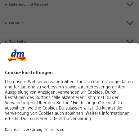
Lieferung und Versand
PAYBACK
Top Seller
Aktuell besonders beliebt
Service & Auftragsstatus
Informationen
Rufe uns gerne an:
0441 18131903
Montag bis Samstag: 8:00 – 20:00 Uhr,
Sonntag: 10:00 - 18:00 Uhr
Du kannst uns auch über unser
Kontaktformular
oder per E-Mail erreichen:
service@foto.dm.de