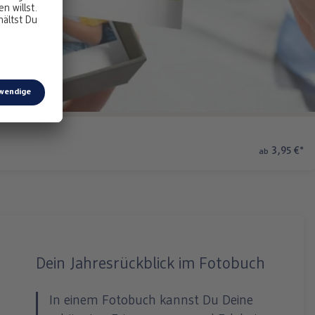
3,95 €
*
ab
Dein Jahresrückblick im Fotobuch
In einem Fotobuch kannst Du Deine