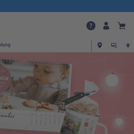
.
olung