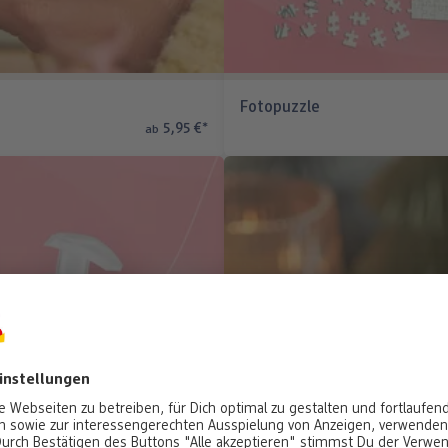
Fotopuzzle
5,95 €
*
ab