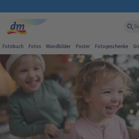
Fotobuch
Fotos
Wandbilder
Poster
Fotogeschenke
Gr