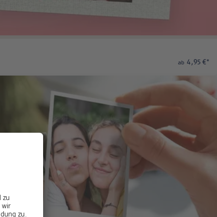
4,95 €
*
ab