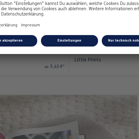
Little Prints
3,45 €
*
ab