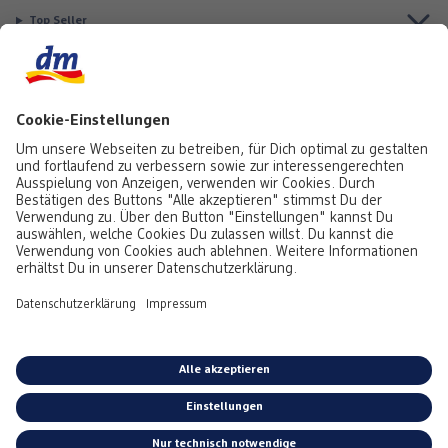
Top Seller
Aktuell besonders beliebt
Service & Auftragsstatus
Informationen
Rufe uns gerne an:
0441 18131903
Montag bis Samstag: 8:00 – 20:00 Uhr,
Sonntag: 10:00 - 18:00 Uhr
Du kannst uns auch über unser
Kontaktformular
oder per E-Mail erreichen:
service@foto.dm.de
Deutschland
-
Österreich
Emojis von
Emojitwo
(ehemals
Emojione
), lizenziert unter
CC-BY 4.0.
*Alle Preise inkl. MwSt. zzgl. Versandkosten bei Postversand gem.
Preisliste.