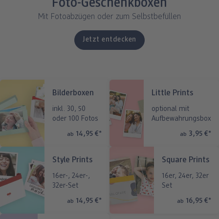
Foto-Geschenkboxen
Fotos im Holzaufsteller
Gallery Print
Poster mit Design
Fotospiele
Party
Poster
Mit Fotoabzügen oder zum Selbstbefüllen
ang
Art Prints
Poster
Große Fotos
Handyhüllen
Einschulung
Fotoleinwand
Jetzt entdecken
bholung
Little Prints
Fotocollage
Express-Abholung
Kissen & Textilien
Alle Anlässe
Fotopaneele
Fotomagnete
hexxas
Schule & Büro
Karte konfigurieren
dm-Markt
Bilderboxen
Little Prints
Fotosticker
Poster mit Rahmen
Baby & Kind
Klappkarten
inkl. 30, 50
optional mit
oder 100 Fotos
Aufbewahrungsbox
Fotoaufsteller mit Standfuß
Mehrteilige Bilder
Für unterwegs
Foto- & Postkarten
n
14,95 €
*
3,95 €
*
ab
ab
Biometrisches Passbild
Fotoleiste
Karte mit Einsteckfoto
Geschenkboxen
Style Prints
Square Prints
Analog Services
Art Prints
Einzelkarten im Direktversand
16er-, 24er-,
16er, 24er, 32er
32er-Set
Set
Haustier
14,95 €
*
16,95 €
*
ab
ab