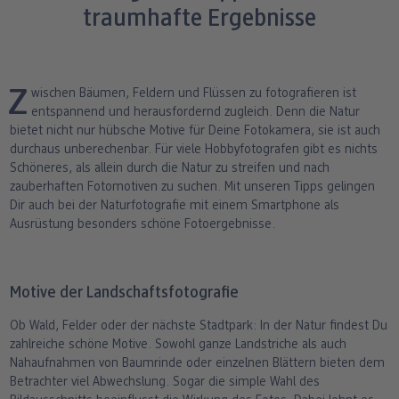
traumhafte Ergebnisse
ang
Art Prints
Poster
Große Fotos
Handyhüllen
Einschulung
Fotoleinwand
bholung
Little Prints
Fotocollage
Express-Abholung
Kissen & Textilien
Alle Anlässe
Fotopaneele
Zwischen Bäumen, Feldern und Flüssen zu fotografieren ist
Fotomagnete
hexxas
Schule & Büro
Karte konfigurieren
entspannend und herausfordernd zugleich. Denn die Natur
dm-Markt
bietet nicht nur hübsche Motive für Deine Fotokamera, sie ist auch
Fotosticker
Poster mit Rahmen
Baby & Kind
Klappkarten
durchaus unberechenbar. Für viele Hobbyfotografen gibt es nichts
Schöneres, als allein durch die Natur zu streifen und nach
zauberhaften Fotomotiven zu suchen. Mit unseren Tipps gelingen
Fotoaufsteller mit Standfuß
Mehrteilige Bilder
Für unterwegs
Foto- & Postkarten
n
Dir auch bei der Naturfotografie mit einem Smartphone als
Ausrüstung besonders schöne Fotoergebnisse.
Biometrisches Passbild
Fotoleiste
Geschenkboxen
Karte mit Einsteckfoto
Analog Services
Art Prints
Einzelkarten im Direktversand
Motive der Landschaftsfotografie
Haustier
Ob Wald, Felder oder der nächste Stadtpark: In der Natur findest Du
zahlreiche schöne Motive. Sowohl ganze Landstriche als auch
Nahaufnahmen von Baumrinde oder einzelnen Blättern bieten dem
Betrachter viel Abwechslung. Sogar die simple Wahl des