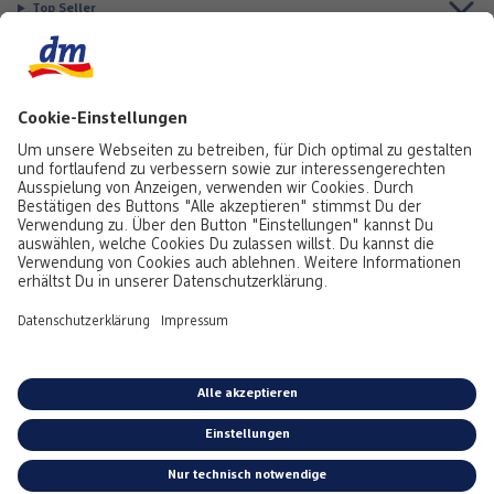
Top Seller
Aktuell besonders beliebt
Service & Auftragsstatus
Informationen
Rufe uns gerne an:
0441 18131903
Montag bis Samstag: 8:00 – 20:00 Uhr,
Sonntag: 10:00 - 18:00 Uhr
Du kannst uns auch über unser
Kontaktformular
oder per E-Mail erreichen:
service@foto.dm.de
Deutschland
-
Österreich
Emojis von
Emojitwo
(ehemals
Emojione
), lizenziert unter
CC-BY 4.0.
*Alle Preise inkl. MwSt. zzgl. Versandkosten bei Postversand gem.
Preisliste.
Kostenloser Versand in Deinen dm-Markt.