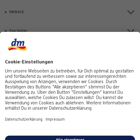
PAYBACK
Top Seller
Aktuell besonders beliebt
Service & Auftragsstatus
Informationen
Rufe uns gerne an:
0441 18131903
Montag bis Samstag: 8:00 – 20:00 Uhr,
Sonntag: 10:00 - 18:00 Uhr
Du kannst uns auch über unser
Kontaktformular
oder per E-Mail erreichen:
service@foto.dm.de
Deutschland
-
Österreich