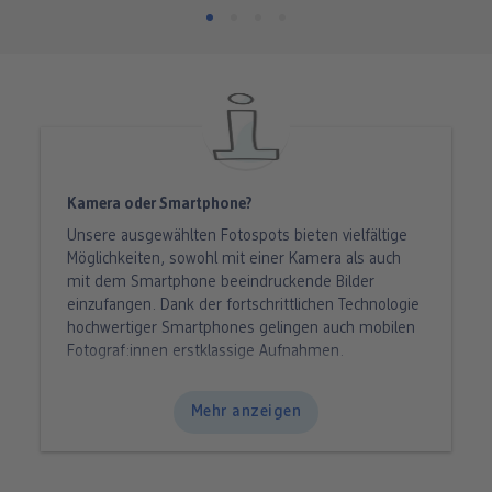
Kamera oder Smartphone?
Unsere ausgewählten Fotospots bieten vielfältige
Möglichkeiten, sowohl mit einer Kamera als auch
mit dem Smartphone beeindruckende Bilder
einzufangen. Dank der fortschrittlichen Technologie
hochwertiger Smartphones gelingen auch mobilen
Fotograf:innen erstklassige Aufnahmen.
Smartphones: Allzweck-Werkzeug für (fast) alle
Motive
Mehr anzeigen
Für die meisten Motive, insbesondere
Landschaften
,
Städtefotos
und
Porträts
, reicht das
Smartphone aus. An ihre Grenzen stoßen