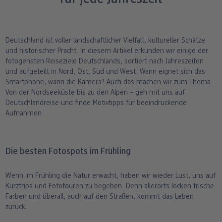
ang
Art Prints
Poster
Große Fotos
Handyhüllen
Einschulung
Fotoleinwand
bholung
Little Prints
Fotocollage
Express-Abholung
Kissen & Textilien
Alle Anlässe
Fotopaneele
Deutschland ist voller landschaftlicher Vielfalt, kultureller Schätze
und historischer Pracht. In diesem Artikel erkunden wir einige der
Fotomagnete
hexxas
Schule & Büro
Karte konfigurieren
fotogensten Reiseziele Deutschlands, sortiert nach Jahreszeiten
dm-Markt
und aufgeteilt in Nord, Ost, Süd und West. Wann eignet sich das
Fotosticker
Poster mit Rahmen
Baby & Kind
Klappkarten
Smartphone, wann die Kamera? Auch das machen wir zum Thema.
Von der Nordseeküste bis zu den Alpen – geh mit uns auf
Deutschlandreise und finde Motivtipps für beeindruckende
Fotoaufsteller mit Standfuß
Mehrteilige Bilder
Für unterwegs
Foto- & Postkarten
Aufnahmen.
n
Biometrisches Passbild
Fotoleiste
Geschenkboxen
Karte mit Einsteckfoto
Die besten Fotospots im Frühling
Analog Services
Art Prints
Einzelkarten im Direktversand
Wenn im Frühling die Natur erwacht, haben wir wieder Lust, uns auf
Haustier
Kurztrips und Fototouren zu begeben. Denn allerorts locken frische
Farben und überall, auch auf den Straßen, kommt das Leben
zurück.