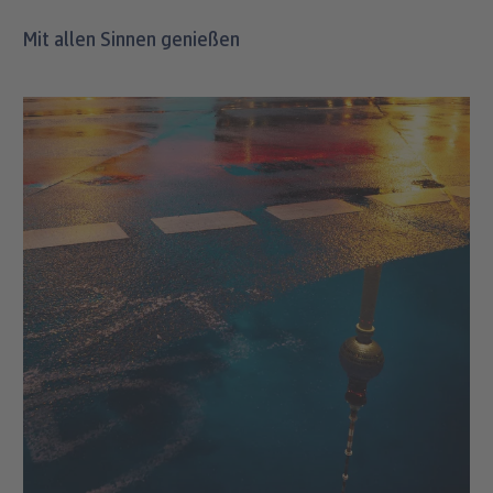
Smartphones jedoch, wenn es darum geht, zum
Mit allen Sinnen genießen
Beispiel weit entfernte Tiere per Zoom nah
heranzuholen oder Details in der Ferne
festzuhalten.
Digitalkamera: Allrounder favorisieren
In solchen Fällen empfiehlt sich eine richtige
Kamera mit einem „Allround“-Objektiv, das von
Weitwinkel bis Tele alles abdeckt. Achte darauf,
dass Du nicht zu viel einpackst – denn zu viel
Ausrüstung will niemand gern mit sich
herumtragen.
Entscheidend: Was ist im Fokus?
Letztlich hängt die Wahl des Equipments von den
individuellen Vorlieben ab und davon, was Du
fotografieren möchtest. Denk daran, regelmäßig
ein Backup Deiner Fotos zu machen. Das
Smartphone kann automatisch synchronisieren, von
der Kamera müssen die Fotos erstmal auf den
Computer oder das Handy übertragen werden. Bei
mehrtägigen Trips kann man das wunderbar