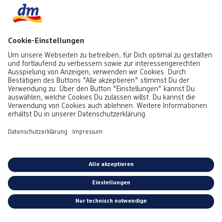
Aktuell besonders beliebt
Service & Auftragsstatus
Informationen
Rufe uns gerne an:
0441 18131903
Montag bis Samstag: 8:00 – 20:00 Uhr,
Sonntag: 10:00 - 18:00 Uhr
Du kannst uns auch über unser
Kontaktformular
oder per E-Mail erreichen:
service@foto.dm.de
Deutschland
-
Österreich
Emojis von
Emojitwo
(ehemals
Emojione
), lizenziert unter
CC-BY 4.0.
*Alle Preise inkl. MwSt. zzgl. Versandkosten bei Postversand gem.
Preisliste.
Kostenloser Versand in Deinen dm-Markt.
AGB
|
Datenschutz
|
Impressum
|
Vertrag widerrufen