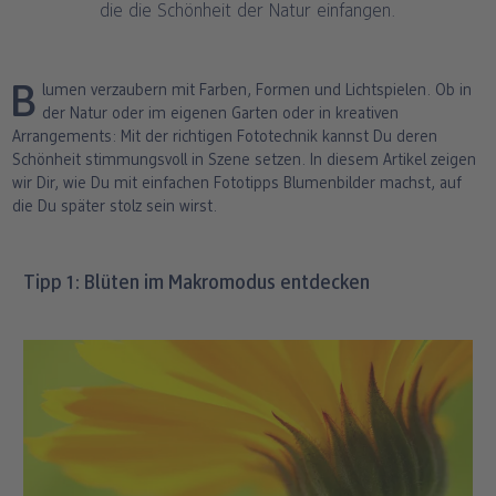
die die Schönheit der Natur einfangen.
ang
Art Prints
Poster
Große Fotos
Handyhüllen
Einschulung
Fotoleinwand
bholung
Little Prints
Fotocollage
Express-Abholung
Kissen & Textilien
Alle Anlässe
Fotopaneele
Blumen verzaubern mit Farben, Formen und Lichtspielen. Ob in
der Natur oder im eigenen Garten oder in kreativen
Fotomagnete
hexxas
Schule & Büro
Karte konfigurieren
Arrangements: Mit der richtigen Fototechnik kannst Du deren
dm-Markt
Schönheit stimmungsvoll in Szene setzen. In diesem Artikel zeigen
Fotosticker
Poster mit Rahmen
Baby & Kind
Klappkarten
wir Dir, wie Du mit einfachen Fototipps Blumenbilder machst, auf
die Du später stolz sein wirst.
Fotoaufsteller mit Standfuß
Mehrteilige Bilder
Für unterwegs
Foto- & Postkarten
n
Tipp 1: Blüten im Makromodus entdecken
Biometrisches Passbild
Fotoleiste
Geschenkboxen
Karte mit Einsteckfoto
Analog Services
Art Prints
Einzelkarten im Direktversand
Haustier