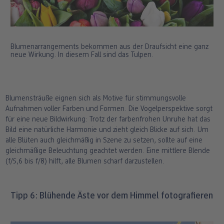
Smartphones gehen automatisch in den
richtigen Modus.
Weitwinkel (16-35 mm):
Perfekt für
Landschaften mit Blumen im Vordergrund.
Blumenarrangements bekommen aus der Draufsicht eine ganz
neue Wirkung. In diesem Fall sind das Tulpen.
Teleobjektiv (85-135 mm):
Hebt einzelne
Blüten vom Hintergrund ab (sanftes [Bokeh]
[cp-inspiration:photo-tip-bokeh-effect]).
Die richtige Blende:
Blumensträuße eignen sich als Motive für stimmungsvolle
Aufnahmen voller Farben und Formen. Die Vogelperspektive sorgt
Offene Blende (f/1,8 - f/4):
Weicher
für eine neue Bildwirkung: Trotz der farbenfrohen Unruhe hat das
Hintergrund, betont das Hauptmotiv. Am
Bild eine natürliche Harmonie und zieht gleich Blicke auf sich. Um
Smartphone hilft der Porträtmodus. Er
alle Blüten auch gleichmäßig in Szene zu setzen, sollte auf eine
simuliert Hintergrundunschärfe.
gleichmäßige Beleuchtung geachtet werden. Eine mittlere Blende
Mittlere Blende (f/5,6 - f/8):
Schärfe auf
(f/5,6 bis f/8) hilft, alle Blumen scharf darzustellen.
der ganzen Blüte, ideal für Makros.
Geschlossene Blende (f/11 - f/16):
Maximale
Schärfe für Landschaftsaufnahmen.
Tipp 6: Blühende Äste vor dem Himmel fotografieren
Licht & Belichtung