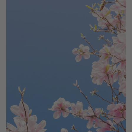
Goldene Stunde nutzen:
Das Licht am Morgen
oder Abend schmeichelt Deinen Motiven.
Lichtstreuung:
Indirektes Tageslicht oder ein
Diffusor verhindert harte Schatten.
Überbelichtung für zarte Arrangements:
Ein
leicht heller Look verstärkt sanfte
Pastellfarben. Manuell eine Blende
überbelichten (+ 1 EV); am Smartphone einfach
auf einen dunkleren Punkt im Bild tippen.