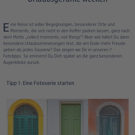
ang
Art Prints
Poster
Große Fotos
Handyhüllen
Einschulung
Fotoleinwand
bholung
Little Prints
Fotocollage
Express-Abholung
Kissen & Textilien
Alle Anlässe
Fotopaneele
Eine Reise ist voller Begegnungen, besonderer Orte und
Momente, die sich nicht in den Koffer packen lassen, ganz nach
Fotomagnete
hexxas
Schule & Büro
Karte konfigurieren
dem Motto „collect moments, not things“! Aber wie hältst Du dann
dm-Markt
besondere Urlaubserinnerungen fest, die am Ende mehr Freude
Fotosticker
Poster mit Rahmen
Baby & Kind
Klappkarten
geben als jedes Souvenir? Das zeigen wir Dir in unseren 7
Fototipps. So erinnerst Du Dich später an die ganz besonderen
Augenblicke zurück.
Fotoaufsteller mit Standfuß
Mehrteilige Bilder
Für unterwegs
Foto- & Postkarten
n
Biometrisches Passbild
Fotoleiste
Geschenkboxen
Karte mit Einsteckfoto
Tipp 1: Eine Fotoserie starten
Analog Services
Art Prints
Einzelkarten im Direktversand
Haustier