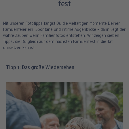
fest
ang
Art Prints
Poster
Große Fotos
Handyhüllen
Einschulung
Fotoleinwand
bholung
Little Prints
Fotocollage
Express-Abholung
Kissen & Textilien
Alle Anlässe
Fotopaneele
Mit unseren Fototipps fängst Du die vielfältigen Momente Deiner
Familienfeier ein. Spontane und intime Augenblicke – darin liegt der
Fotomagnete
hexxas
Schule & Büro
Karte konfigurieren
wahre Zauber, wenn Familienfotos entstehen. Wir zeigen sieben
dm-Markt
Tipps, die Du gleich auf dem nächsten Familienfest in die Tat
Fotosticker
Poster mit Rahmen
Baby & Kind
Klappkarten
umsetzen kannst.
Fotoaufsteller mit Standfuß
Mehrteilige Bilder
Für unterwegs
Foto- & Postkarten
n
Tipp 1: Das große Wiedersehen
Biometrisches Passbild
Fotoleiste
Geschenkboxen
Karte mit Einsteckfoto
Analog Services
Art Prints
Einzelkarten im Direktversand
Haustier