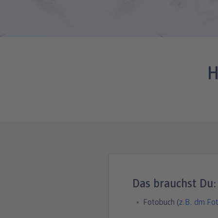
H
Das brauchst Du:
Fotobuch (
z.B. dm Fo