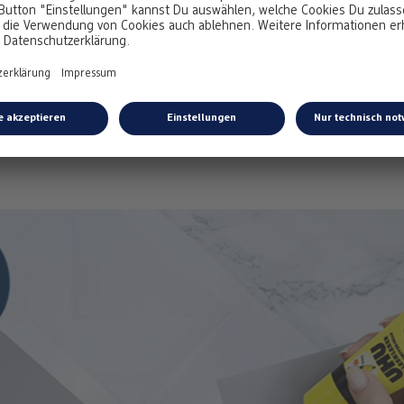
e einkleben
 das Buch befüllen, solltest Du vorab mit dem Kleber auf verschi
in der Farbe Deiner Wahl befestigen.