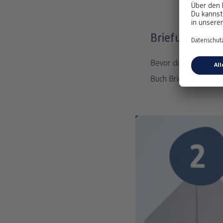
Briefumschläg
Bevor die Gäste aber
Buch Briefumschläge 