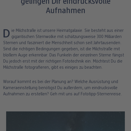
gelingen Dir eindrucksvolle
ang
Art Prints
Poster
Große Fotos
Handyhüllen
Einschulung
Fotoleinwand
Aufnahmen
bholung
Little Prints
Fotocollage
Express-Abholung
Kissen & Textilien
Alle Anlässe
Fotopaneele
Die Milchstraße ist unsere Heimatgalaxie. Sie besteht aus einer
Fotomagnete
hexxas
Schule & Büro
Karte konfigurieren
gigantischen Sternwolke mit schätzungsweise 300 Milliarden
dm-Markt
Sternen und fasziniert die Menschheit schon seit Jahrtausenden.
Fotosticker
Poster mit Rahmen
Baby & Kind
Klappkarten
Sind die richtigen Bedingungen gegeben, ist die Milchstraße mit
bloßem Auge erkennbar. Das Funkeln der einzelnen Sterne fängst
Du jedoch erst mit der richtigen Fototechnik ein. Möchtest Du die
Fotoaufsteller mit Standfuß
Mehrteilige Bilder
Für unterwegs
Foto- & Postkarten
n
Milchstraße fotografieren, gibt es einiges zu beachten.
Biometrisches Passbild
Fotoleiste
Geschenkboxen
Karte mit Einsteckfoto
Worauf kommt es bei der Planung an? Welche Ausrüstung und
Kameraeinstellung benötigst Du außerdem, um eindrucksvolle
Analog Services
Art Prints
Einzelkarten im Direktversand
Aufnahmen zu erstellen? Geh mit uns auf Fototipp-Sternenreise.
Haustier