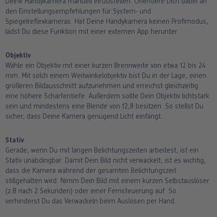
Deine Handykamera manuell einzustellen. Orientiere Dich dabei an
den Einstellungsempfehlungen für System- und
Spiegelreflexkameras. Hat Deine Handykamera keinen Profimodus,
lädst Du diese Funktion mit einer externen App herunter.
Objektiv
Wähle ein Objektiv mit einer kurzen Brennweite von etwa 12 bis 24
mm. Mit solch einem Weitwinkelobjektiv bist Du in der Lage, einen
größeren Bildausschnitt aufzunehmen und erreichst gleichzeitig
eine höhere Schärfentiefe. Außerdem sollte Dein Objektiv lichtstark
sein und mindestens eine Blende von f2,8 besitzen. So stellst Du
sicher, dass Deine Kamera genügend Licht einfängt.
Stativ
Gerade, wenn Du mit langen Belichtungszeiten arbeitest, ist ein
Stativ unabdingbar. Damit Dein Bild nicht verwackelt, ist es wichtig,
dass die Kamera während der gesamten Belichtungszeit
stillgehalten wird. Nimm Dein Bild mit einem kurzen Selbstauslöser
(z.B nach 2 Sekunden) oder einer Fernsteuerung auf. So
verhinderst Du das Verwackeln beim Auslösen per Hand.