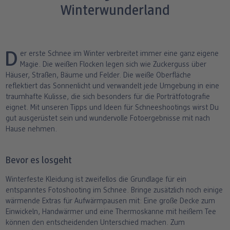
Winterwunderland
ang
Art Prints
Poster
Große Fotos
Handyhüllen
Einschulung
Fotoleinwand
bholung
Little Prints
Fotocollage
Express-Abholung
Kissen & Textilien
Alle Anlässe
Fotopaneele
Der erste Schnee im Winter verbreitet immer eine ganz eigene
Fotomagnete
hexxas
Schule & Büro
Karte konfigurieren
Magie. Die weißen Flocken legen sich wie Zuckerguss über
dm-Markt
Häuser, Straßen, Bäume und Felder. Die weiße Oberfläche
Fotosticker
Poster mit Rahmen
Baby & Kind
Klappkarten
reflektiert das Sonnenlicht und verwandelt jede Umgebung in eine
traumhafte Kulisse, die sich besonders für die Porträtfotografie
eignet. Mit unseren Tipps und Ideen für Schneeshootings wirst Du
Fotoaufsteller mit Standfuß
Mehrteilige Bilder
Für unterwegs
Foto- & Postkarten
n
gut ausgerüstet sein und wundervolle Fotoergebnisse mit nach
Hause nehmen.
Biometrisches Passbild
Fotoleiste
Geschenkboxen
Karte mit Einsteckfoto
Analog Services
Art Prints
Einzelkarten im Direktversand
Bevor es losgeht
Winterfeste Kleidung ist zweifellos die Grundlage für ein
Haustier
entspanntes Fotoshooting im Schnee. Bringe zusätzlich noch einige
wärmende Extras für Aufwärmpausen mit: Eine große Decke zum
Einwickeln, Handwärmer und eine Thermoskanne mit heißem Tee
können den entscheidenden Unterschied machen. Zum