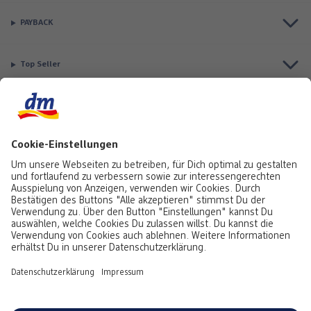
PAYBACK
Top Seller
Aktuell besonders beliebt
Service & Auftragsstatus
Informationen
Rufe uns gerne an:
0441 18131903
Montag bis Samstag: 8:00 – 20:00 Uhr,
Sonntag: 10:00 - 18:00 Uhr
Du kannst uns auch über unser
Kontaktformular
oder per E-Mail erreichen:
service@foto.dm.de
Deutschland
-
Österreich
Emojis von
Emojitwo
(ehemals
Emojione
), lizenziert unter
CC-BY 4.0.