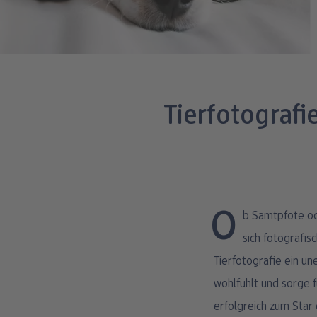
Tierfotografi
Ob Samtpfote oder Schnüffelnase: Haustiere zu fotografieren macht Spaß und bietet die Möglichkeit,
sich fotografis
Tierfotografie ein un
wohlfühlt und sorge 
erfolgreich zum Star