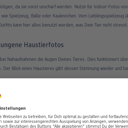
ötigen, da sie sonst unscharf werden. Nutze für Indoor-Fotos vo
wie Spielzeug, Bälle oder Kauknochen. Vom Lieblingsspielzeug üb
utfits kann hier alles benutzt werden, was Dein Tier nicht stresst
elungene Haustierfotos
 bei Nahaufnahmen die Augen Deines Tieres. Dies funktioniert üb
 Der Blick eines Haustieres gibt dessen Stimmung wieder und h