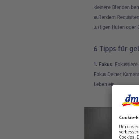
kleinere Blenden ben
außerdem Requisiten 
lustigen Hüten oder O
6 Tipps für g
1. Fokus
: Fokussiere
Fokus Deiner Kamera.
Leben ein.