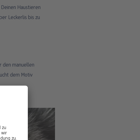
n Deinen Haustieren
er Leckerlis bis zu
.
er den manuellen
aucht dem Motiv