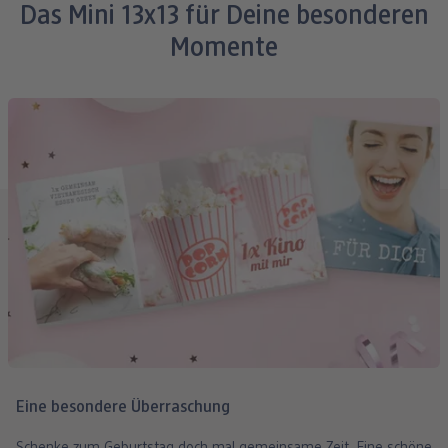
Seidig matte Oberfläche
Das Mini 13x13 für Deine besonderen
mit Deinen Bildern gestalten
Momente
Eine besondere Überraschung