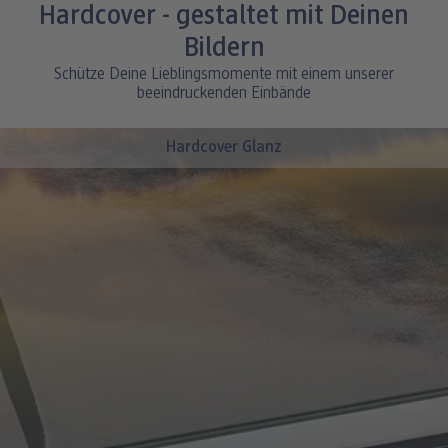
Seitenstärke: ca. 350 g/m²
Hardcover - gestaltet mit Deinen
Mit Hardcover
Bildern
Schütze Deine Lieblingsmomente mit einem unserer
beeindruckenden Einbände
Hardcover Glanz