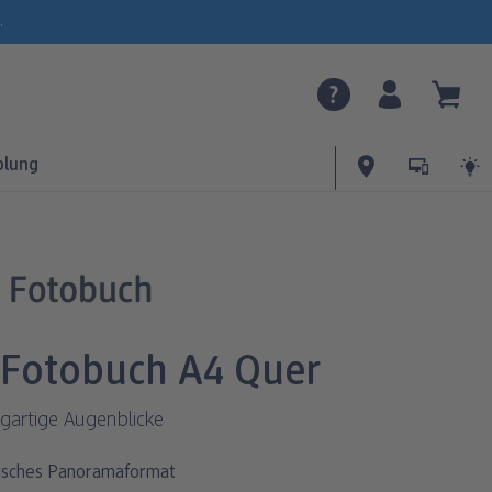
.
olung
Fotobuch A4 Quer
igartige Augenblicke
sisches Panoramaformat