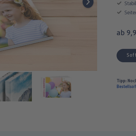
Stabi
Seite
ab 9,
Tipp: Noc
Bestellso