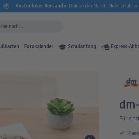
Kostenloser Versand
in Deinen dm-Markt.
Mehr erfahren
ußkarten
Fotokalender
Schulanfang
Express-Abh
dm-
Für einz
Klas