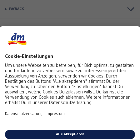
PAYBACK
Top Seller
Aktuell besonders beliebt
Service & Auftragsstatus
Informationen
Rufe uns gerne an:
0441 18131903
Montag bis Samstag: 8:00 – 20:00 Uhr,
Sonntag: 10:00 - 18:00 Uhr
Du kannst uns auch über unser
Kontaktformular
oder per E-Mail erreichen:
service@foto.dm.de
Deutschland
-
Österreich
Emojis von
Emojitwo
(ehemals
Emojione
), lizenziert unter
CC-BY 4.0.