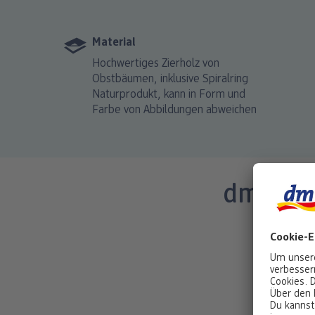
Material
Hochwertiges Zierholz von
Obstbäumen, inklusive Spiralring
Naturprodukt, kann in Form und
Farbe von Abbildungen abweichen
dm Schl
Gestalte