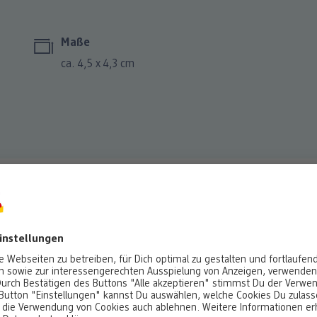
Maße
ca. 4,5 x 4,3 cm
üsselanhänger aus Holz in 
 einen Schlüsselanhänger personalisiert mit Deiner Herzens
So
Gr