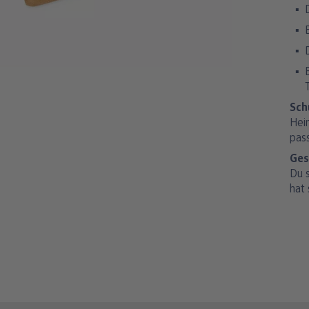
Sch
Hei
pas
Ges
Du 
hat