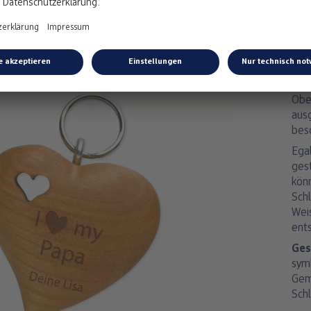
Sch
Herz
sch
Wei
Her
ist 
Ober
aus
bes
Ega
gest
kön
Schl
Weis
ent
Ges
symb
Gem
Sch