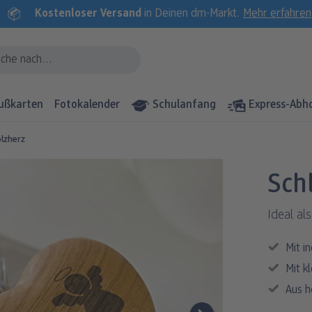
Kostenloser Versand
in Deinen dm-Markt.
Mehr erfahren
ußkarten
Fotokalender
Schulanfang
Express-Abh
lzherz
Sch
Ideal al
Mit i
Mit k
Aus h