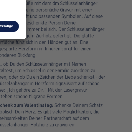
enke liebe Grüße mit dem dm Schlüsselanhänger
. Gestalte Deine persönliche Gravur mit einer
önen Botschaft und passenden Symbolen. Auf diese
se trägt die beschenkte Person Deine
zenswünsche immer bei sich. Der Schlüsselanhänger
aus hochwertigem Zierholz gefertigt. Die glatte
fläche fühlt sich in den Händen gut an. Eine
gesparte Herzform im Inneren sorgt für einen
onderen Blickfang.
l, ob Du den Schlüsselanhänger mit Namen
altest, um Schlüssel in der Familie zuordnen zu
nen, oder ob Du ein Zeichen der Liebe schenkst - der
üsselanhänger in Herzform signalisiert auf schöne
e: „Ich gehöre zu Dir.“ Mit der Lasergravur
stehen schöne filigrane Formen.
chenk zum Valentinstag:
Schenke Deinem Schatz
olisch Dein Herz. Es gibt viele Möglichkeiten, die
einsamkeiten Deiner Partnerschaft auf dem
lüsselanhänger Holzherz zu gravieren: