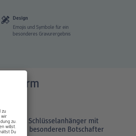
Design
Emojis und Symbole für ein
besonderes Gravurergebnis
Herzform
botschaft
 wird der Schlüsselanhänger mit
avur zum besonderen Botschafter