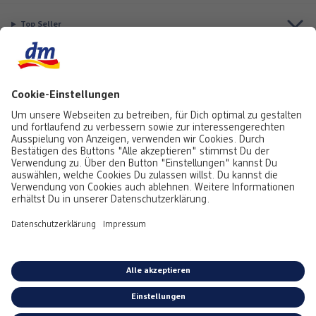
Top Seller
Aktuell besonders beliebt
Service & Auftragsstatus
Informationen
Rufe uns gerne an:
0441 18131903
Montag bis Samstag: 8:00 – 20:00 Uhr,
Sonntag: 10:00 - 18:00 Uhr
Du kannst uns auch über unser
Kontaktformular
oder per E-Mail erreichen:
service@foto.dm.de
Deutschland
-
Österreich
Emojis von
Emojitwo
(ehemals
Emojione
), lizenziert unter
CC-BY 4.0.