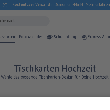
Kostenloser Versand
in Deinen dm-Markt.
Mehr erfahren
ußkarten
Fotokalender
Schulanfang
Express-Abh
Tischkarten Hochzeit
Wähle das passende Tischkarten-Design für Deine Hochzeit