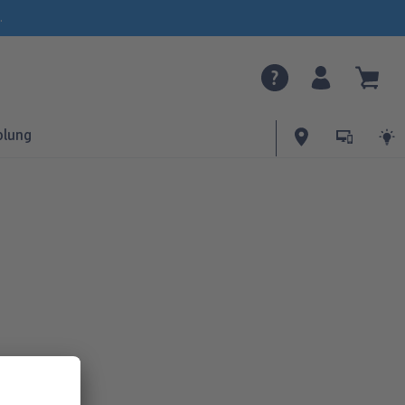
.
olung