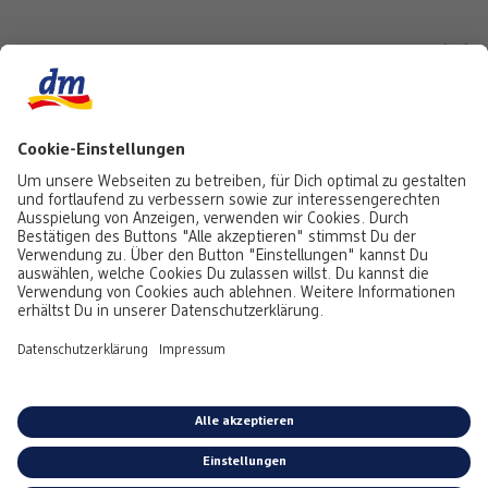
Top Seller
Aktuell besonders beliebt
Service & Auftragsstatus
Informationen
Rufe uns gerne an:
0441 18131903
Montag bis Samstag: 8:00 – 20:00 Uhr,
Sonntag: 10:00 - 18:00 Uhr
Du kannst uns auch über unser
Kontaktformular
oder per E-Mail erreichen:
service@foto.dm.de
Deutschland
-
Österreich
Emojis von
Emojitwo
(ehemals
Emojione
), lizenziert unter
CC-BY 4.0.