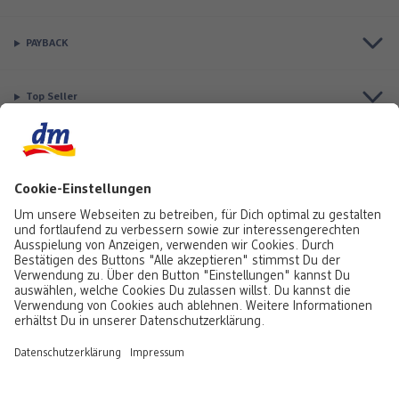
PAYBACK
Top Seller
Aktuell besonders beliebt
Service & Auftragsstatus
Informationen
Rufe uns gerne an:
0441 18131903
Montag bis Samstag: 8:00 – 20:00 Uhr,
Sonntag: 10:00 - 18:00 Uhr
Du kannst uns auch über unser
Kontaktformular
oder per E-Mail erreichen:
service@foto.dm.de
Deutschland
-
Österreich