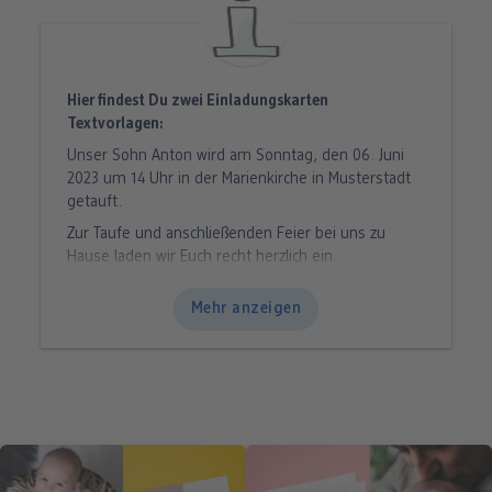
Hier findest Du zwei Einladungskarten
Textvorlagen:
Unser Sohn Anton wird am Sonntag, den 06. Juni
2023 um 14 Uhr in der Marienkirche in Musterstadt
getauft.
Zur Taufe und anschließenden Feier bei uns zu
Hause laden wir Euch recht herzlich ein.
Wir freuen uns auf Euer Kommen!
Mehr anzeigen
oder
Zur Taufe unserer Tochter Linda möchten wir Euch
recht herzlich einladen.
Die Taufe findet am 05. Mai 2023 um 10 Uhr in der
Pfarrkirche St. Michael in Musterstadt statt.
Anschließend feiern wir gemeinsam im Restaurant
„Zur Mühle“ in Musterdorf.