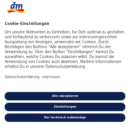
Die Menükarte bei der Taufe: Ein süßes Andenken für
die Gäste
Bei der Taufe oder dem ersten Geburtstag kommt die ganze
Familie zusammen. Deine Gäste freuen sich sicher, wenn sie ein
liebevoll gestaltetes Andenken an diesen besonderen Tag mit nach
Hause nehmen können. Eine
Menükarte
mit einem schönen Foto
von Deinem Baby und dem Menü des Taufessens ist ein schönes
Andenken an diesen Tag. Denke beim Fotografieren anlassbezogen
vom Motiv aus: Vielleicht eignet sich für die Menükarte ein süßes
Bild vom Baby neben einem Apfel oder einem anderen fotogenen
Lebensmittel?
Das erfährst Du auf unserem
Babyfoto-Spezial:
*Alle Preise inkl. MwSt. zzgl. Versandkosten bei Postversand gem.
Preisliste.
Kostenloser Versand in Deinen dm-Markt.
AGB
|
Datenschutz
|
Impressum
|
Vertrag widerrufen