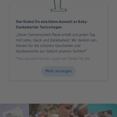
Hier findest Du eine kleine Auswahl an Baby-
Dankeskarten Textvorlagen:
„Unser Sonnenschein Paula erfüllt uns jeden Tag
mit Liebe, Glück und Dankbarkeit. Wir danken von
Herzen für die schönen Geschenke und
Glückwünsche zur Geburt unseres Tochter!”
“Von ganzem Herzen sagen wir Danke für die
liebevollen Geschenke und Glückwunsche zur
Geburt unseres Sohnes Anton.”
Mehr anzeigen
“Lotte bereichert seit April unsere Mitte. Von
Anfang an, wurden wir mit so vielen Herzlichkeiten,
Aufmerksamkeiten und besonderen Wünschen von
euch bedacht. Jetzt bleibt uns nur noch zu sagen:
von Herzen danke!”
“Vielen Dank an alle, die mich so verwöhnt haben!
Papa und Mama haben sich sehr über die