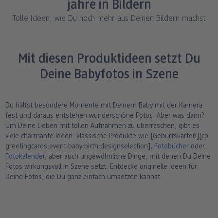
jahre in Bildern
ang
Art Prints
Poster
Große Fotos
Handyhüllen
Einschulung
Fotoleinwand
Tolle Ideen, wie Du noch mehr aus Deinen Bildern machst
bholung
Little Prints
Fotocollage
Express-Abholung
Kissen & Textilien
Alle Anlässe
Fotopaneele
Mit diesen Produktideen setzt Du
Fotomagnete
hexxas
Schule & Büro
Karte konfigurieren
dm-Markt
Deine Babyfotos in Szene
Fotosticker
Poster mit Rahmen
Baby & Kind
Klappkarten
Fotoaufsteller mit Standfuß
Mehrteilige Bilder
Für unterwegs
Foto- & Postkarten
Du hältst besondere Momente mit Deinem Baby mit der Kamera
n
fest und daraus entstehen wunderschöne Fotos. Aber was dann?
Um Deine Lieben mit tollen Aufnahmen zu überraschen, gibt es
Biometrisches Passbild
Fotoleiste
Geschenkboxen
Karte mit Einsteckfoto
viele charmante Ideen: klassische Produkte wie [Geburtskarten][cp-
greetingcards:event-baby:birth:designselection],
Fotobücher
oder
Analog Services
Art Prints
Einzelkarten im Direktversand
Fotokalender
, aber auch ungewöhnliche Dinge, mit denen Du Deine
Fotos wirkungsvoll in Szene setzt. Entdecke originelle Ideen für
Haustier
Deine Fotos, die Du ganz einfach umsetzen kannst.