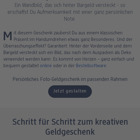
Fotos im Holzaufsteller
Gallery Print
Poster mit Design
Fotospiele
Party
Poster
Ein Wandbild, das sich hinter Bargeld versteckt - so
erschaffst Du Aufmerksamkeit mit einer ganz persönlichen
Note.
ang
Art Prints
Poster
Große Fotos
Handyhüllen
Einschulung
Fotoleinwand
Mit diesem Geschenk zauberst Du aus einem klassischen
bholung
Little Prints
Fotocollage
Express-Abholung
Kissen & Textilien
Alle Anlässe
Fotopaneele
Präsent im Handumdrehen etwas ganz Besonderes. Und der
Überraschungseffekt? Garantiert: Hinter der Vorderseite und dem
Fotomagnete
hexxas
Schule & Büro
Karte konfigurieren
Bargeld versteckt sich ein Bild, das nach dem Auspacken als Deko
dm-Markt
verwendet werden kann. Es kommt von Herzen – ganz einfach und
Fotosticker
Poster mit Rahmen
Baby & Kind
Klappkarten
bequem gestaltet
online
oder in der
Bestellsoftware
.
Fotoaufsteller mit Standfuß
Mehrteilige Bilder
Für unterwegs
Foto- & Postkarten
Persönliches Foto-Geldgeschenk im passenden Rahmen
n
Jetzt gestalten
Biometrisches Passbild
Fotoleiste
Geschenkboxen
Karte mit Einsteckfoto
Analog Services
Art Prints
Einzelkarten im Direktversand
Schritt für Schritt zum kreativen
Haustier
Geldgeschenk