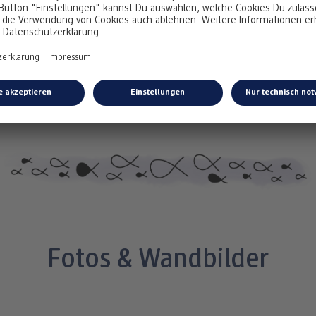
CEWE FOTOBUCH XL
38,95 €
*
ab
Fotos & Wandbilder