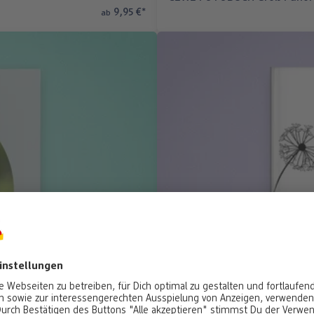
9,95 €
*
ab