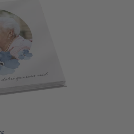
n
ung