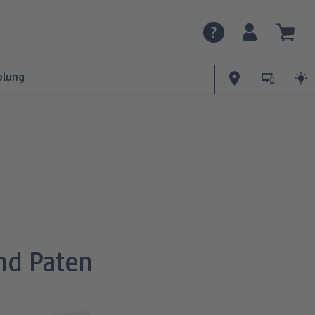
olung
nd Paten