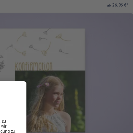
26,95 €
*
ab