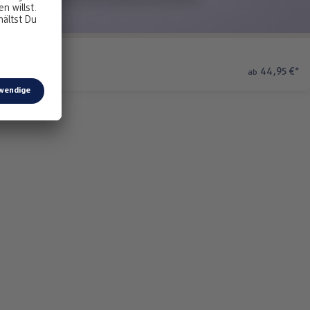
44,95 €
*
ab