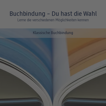
erhältlich
Inklusive Veredelung in Gold, Roségold oder
Inklusive Veredelung in Gold, Roségold oder
Silber
Buchbindung – Du hast die Wahl
Silber
Lerne die verschiedenen Möglichkeiten kennen