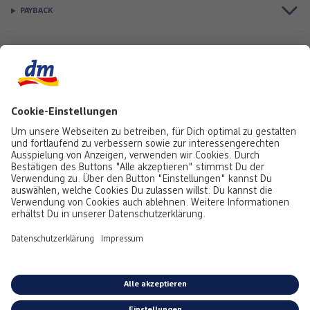
PAYBACK
Top Seller
Aktuell besonders beliebt
Service & Auftragsstatus
Informationen
Rufe uns gerne an:
0441 18131903
Montag bis Samstag: 8:00 – 20:00 Uhr,
Sonntag: 10:00 - 18:00 Uhr
Du kannst uns auch über unser
Kontaktformular
oder per E-Mail erreichen:
service@foto.dm.de
Deutschland
-
Österreich
Emojis von
Emojitwo
(ehemals
Emojione
), lizenziert unter
CC-BY 4.0.