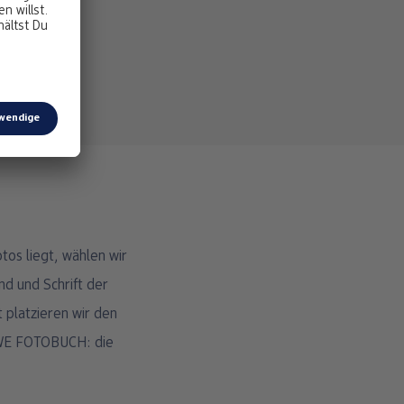
tos liegt, wählen wir
nd und Schrift der
 platzieren wir den
CEWE FOTOBUCH: die