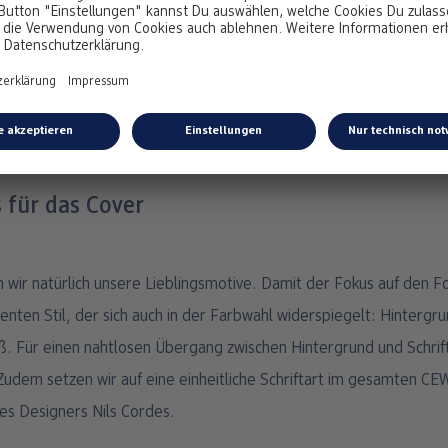
Erstelle direkt Dein eigenes Fotobuch
Jetzt gestalten
 für das Cover
 wir natürlich unsere Lieblingsmotive. Damit der Fokus auf den Fo
ten Stil, der sich auch in der Farbwahl widerspiegelt: Hintergru
iß. Für einen nahtlosen Übergang zwischen Hintergrund und Schrift
. Zudem setzen wir auf eine einheitliche Schriftart im gesamten 
des Designers Nils Cordes.