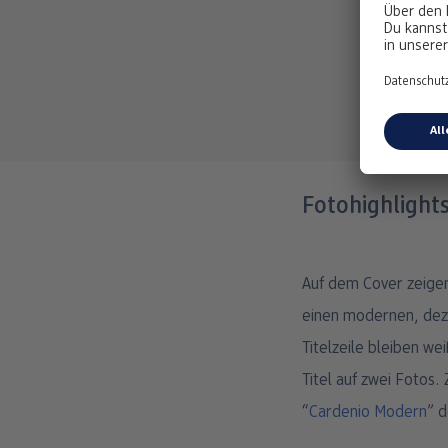
Fotohighlights
Auf dem Cover zeigen
einen modernen, dezen
Titelzeile bleiben we
Titel auf zwei Fotos
“
Cardenio Modern
” 