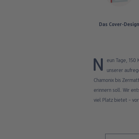
Das Cover-Desig
Neun Tage, 150 Kilometer, 11.000 Höhenmeter: Unsere Wanderung entlang der Haute Route war eine
unserer aufreg
Chamonix bis Zermatt
erinnern soll. Wir e
viel Platz bietet – v