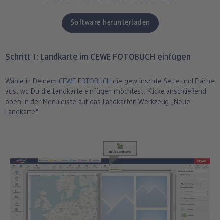
ang
Art Prints
Poster
Große Fotos
Handyhüllen
Einschulung
Fotoleinwand
Software herunterladen
bholung
Little Prints
Fotocollage
Express-Abholung
Kissen & Textilien
Alle Anlässe
Fotopaneele
Schritt 1: Landkarte im CEWE FOTOBUCH einfügen
Fotomagnete
hexxas
Schule & Büro
Karte konfigurieren
dm-Markt
Fotosticker
Poster mit Rahmen
Baby & Kind
Klappkarten
Wähle in Deinem
CEWE FOTOBUCH
die gewünschte Seite und Fläche
aus, wo Du die Landkarte einfügen möchtest. Klicke anschließend
oben in der Menüleiste auf das Landkarten-Werkzeug „Neue
Fotoaufsteller mit Standfuß
Mehrteilige Bilder
Für unterwegs
Foto- & Postkarten
Landkarte"
n
Biometrisches Passbild
Fotoleiste
Geschenkboxen
Karte mit Einsteckfoto
Analog Services
Art Prints
Einzelkarten im Direktversand
Haustier