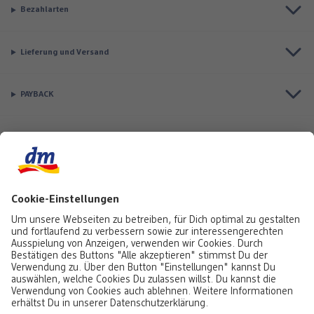
Bezahlarten
Lieferung und Versand
PAYBACK
Top Seller
Aktuell besonders beliebt
Service & Auftragsstatus
Informationen
Rufe uns gerne an:
0441 18131903
Montag bis Samstag: 8:00 – 20:00 Uhr,