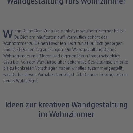
Wandgestaltung fürs Wohnzimmer
ang
Art Prints
Poster
Große Fotos
Handyhüllen
Einschulung
Fotoleinwand
bholung
Little Prints
Fotocollage
Express-Abholung
Kissen & Textilien
Alle Anlässe
Fotopaneele
Wenn Du an Dein Zuhause denkst, in welchem Zimmer hältst
Fotomagnete
hexxas
Schule & Büro
Karte konfigurieren
Du Dich am häufigsten auf? Vermutlich gehört das
dm-Markt
Wohnzimmer zu Deinen Favoriten. Dort fühlst Du Dich geborgen
Fotosticker
Poster mit Rahmen
Baby & Kind
Klappkarten
und lässt Deinen Tag ausklingen. Die Wandgestaltung Deines
Wohnzimmers mit Bildern und eigenen Ideen trägt maßgeblich
dazu bei. Von der Wandfarbe über dekorative Gestaltungselemente
Fotoaufsteller mit Standfuß
Mehrteilige Bilder
Für unterwegs
Foto- & Postkarten
n
bis zu konkreten Vorschlägen haben wir alles zusammengestellt,
was Du für dieses Vorhaben benötigst. Gib Deinem Lieblingsort ein
Biometrisches Passbild
Fotoleiste
Geschenkboxen
Karte mit Einsteckfoto
neues Wohlgefühl.
Analog Services
Art Prints
Einzelkarten im Direktversand
Ideen zur kreativen Wandgestaltung
Haustier
im Wohnzimmer