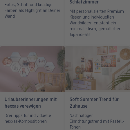
Schlafzimmer
Fotos, Schrift und knallige
ang
Art Prints
Poster
Große Fotos
Handyhüllen
Einschulung
Fotoleinwand
Farben als Highlight an Deiner
Mit personalisierten Premium
Wand
Kissen und individuellen
bholung
Little Prints
Fotocollage
Express-Abholung
Kissen & Textilien
Alle Anlässe
Fotopaneele
Wandbildern entsteht ein
minimalistisch, gemütlicher
Fotomagnete
hexxas
Schule & Büro
Karte konfigurieren
Japandi-Stil
dm-Markt
Fotosticker
Poster mit Rahmen
Baby & Kind
Klappkarten
Fotoaufsteller mit Standfuß
Mehrteilige Bilder
Für unterwegs
Foto- & Postkarten
n
Biometrisches Passbild
Fotoleiste
Geschenkboxen
Karte mit Einsteckfoto
Analog Services
Art Prints
Einzelkarten im Direktversand
Urlaubserinnerungen mit
Soft Summer Trend für
Haustier
hexxas verewigen
Zuhause
Drei Tipps für individuelle
Nachhaltiger
hexxas-Kompositionen
Einrichtungstrend mit Pastell-
Tönen