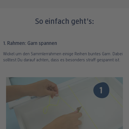
Fotoabzüge (
z.B. dm Foto
)
Lade die komplette Anleitung als PDF zum
So einfach geht's:
Ausdrucken herunter:
PDF-Download
1. Rahmen: Garn spannen
Wickel um den Sammlerrahmen einige Reihen buntes Garn. Dabei
solltest Du darauf achten, dass es besonders straff gespannt ist.