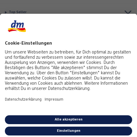
Top Seller
Aktuell besonders beliebt
Service & Auftragsstatus
Informationen
Rufe uns gerne an:
0441 18131903
Montag bis Samstag: 8:00 – 20:00 Uhr,
Sonntag: 10:00 - 18:00 Uhr
Du kannst uns auch über unser
Kontaktformular
oder per E-Mail erreichen:
service@foto.dm.de
Deutschland
-
Österreich
Emojis von
Emojitwo
(ehemals
Emojione
), lizenziert unter
CC-BY 4.0.