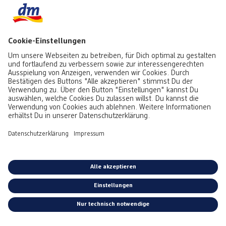
Gutscheinbox:
Zuletzt folgt noch der Klassiker unter den romantischen
Geschenkideen, denn auch die Bilderbox eignet sich natürlich, um
individualisierte Gutscheine schön zu verpacken. Wer besonders
einfallsreich ist, kann alle Bilder in der Box mit kleinen
Gutscheinen bestücken, anderenfalls kann aber auch eine bunte
Mischung aus reinen Fotos und Foto-Gutscheinen erfrischend
sein.
Gutschein-Inspirationen herunterladen
*Alle Preise inkl. MwSt. zzgl. Versandkosten bei Postversand gem.
Preisliste.
Kostenloser Versand in Deinen dm-Markt.
AGB
|
Datenschutz
|
Impressum
|
Vertrag widerrufen