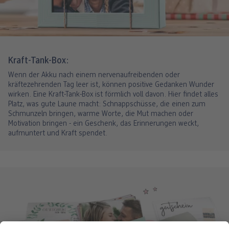
Kraft-Tank-Box:
Wenn der Akku nach einem nervenaufreibenden oder
kräftezehrenden Tag leer ist, können positive Gedanken Wunder
wirken. Eine Kraft-Tank-Box ist förmlich voll davon. Hier findet alles
Platz, was gute Laune macht: Schnappschüsse, die einen zum
Schmunzeln bringen, warme Worte, die Mut machen oder
Motivation bringen - ein Geschenk, das Erinnerungen weckt,
aufmuntert und Kraft spendet.