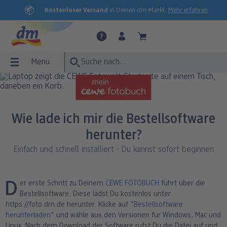
Kostenloser Versand
in Deinen dm-Markt.
Mehr erfahren
.
Menü
Menü
Fotobuch
Fotos
Wandbilder
Poster
Fotogeschenke
Grußkarten
Fotokalender
Express-Abholung
FOTOBUCH Übersicht
FOTOS Übersicht
WANDBILDER Übersicht
POSTER Übersicht
FOTOGESCHENKE Übersicht
GRUSSKARTEN Übersicht
FOTOKALENDER Übersicht
Express-Abholung Übersicht
Wie lade ich mir die Bestellsoftware
herunter?
Express-Abholung
Fotoleinwand
Premium Poster
Tassen & Trinkgefäße
Einladung
Wandkalender
Fotoabzüge
CEWE FOTOBUCH
Einfach und schnell installiert - Du kannst sofort beginnen
dm-Fotobuch
Fotoabzüge
Acrylglas
Premium Poster XXL
Wohnen & Dekoration
Danke
Tischkalender
Fotobuch
Der erste Schritt zu Deinem
CEWE FOTOBUCH
führt über die
e
Express-Abholung
Fotos nature
Alu-Dibond
Poster mit Rahmen
Pflegeprodukte
Hochzeit
Terminkalender
Sticker
Bestellsoftware. Diese lädst Du kostenlos unter
https://foto.dm.de herunter. Klicke auf
"Bestellsoftware
Foto im Rahmen
Hartschaum
Posterleiste
Fotopuzzle
Baby
Panorama Fototasse
herunterladen"
und wähle aus den Versionen für Windows, Mac und
Linux. Nach dem Download der Software rufst Du die Datei auf und