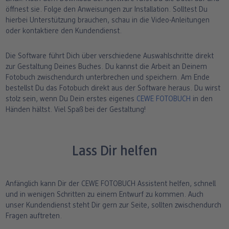
Fotos im Holzaufsteller
Gallery Print
Poster mit Design
Fotospiele
Party
Poster
öffnest sie. Folge den Anweisungen zur Installation. Solltest Du
hierbei Unterstützung brauchen, schau in die Video-Anleitungen
oder kontaktiere den Kundendienst.
ang
Art Prints
Poster
Große Fotos
Handyhüllen
Einschulung
Fotoleinwand
bholung
Little Prints
Fotocollage
Express-Abholung
Kissen & Textilien
Alle Anlässe
Fotopaneele
Die Software führt Dich über verschiedene Auswahlschritte direkt
zur Gestaltung Deines Buches. Du kannst die Arbeit an Deinem
Fotobuch zwischendurch unterbrechen und speichern. Am Ende
Fotomagnete
hexxas
Schule & Büro
Karte konfigurieren
bestellst Du das Fotobuch direkt aus der Software heraus. Du wirst
dm-Markt
stolz sein, wenn Du Dein erstes eigenes
CEWE FOTOBUCH
in den
Fotosticker
Poster mit Rahmen
Baby & Kind
Klappkarten
Händen hältst. Viel Spaß bei der Gestaltung!
Fotoaufsteller mit Standfuß
Mehrteilige Bilder
Für unterwegs
Foto- & Postkarten
n
Lass Dir helfen
Biometrisches Passbild
Fotoleiste
Geschenkboxen
Karte mit Einsteckfoto
Analog Services
Art Prints
Einzelkarten im Direktversand
Anfänglich kann Dir der CEWE FOTOBUCH Assistent helfen, schnell
und in wenigen Schritten zu einem Entwurf zu kommen. Auch
Haustier
unser Kundendienst steht Dir gern zur Seite, sollten zwischendurch
Fragen auftreten.