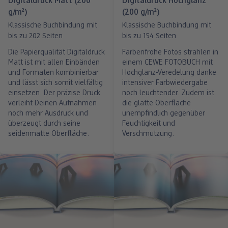
Digitaldruck Matt (200
Digitaldruck Hochglanz
g/m²)
(200 g/m²)
Klassische Buchbindung mit
Klassische Buchbindung mit
bis zu 202 Seiten
bis zu 154 Seiten
Die Papierqualität Digitaldruck
Farbenfrohe Fotos strahlen in
Matt ist mit allen Einbänden
einem CEWE FOTOBUCH mit
und Formaten kombinierbar
Hochglanz-Veredelung danke
und lässt sich somit vielfältig
intensiver Farbwiedergabe
einsetzen. Der präzise Druck
noch leuchtender. Zudem ist
verleiht Deinen Aufnahmen
die glatte Oberfläche
noch mehr Ausdruck und
unempfindlich gegenüber
überzeugt durch seine
Feuchtigkeit und
seidenmatte Oberfläche.
Verschmutzung.